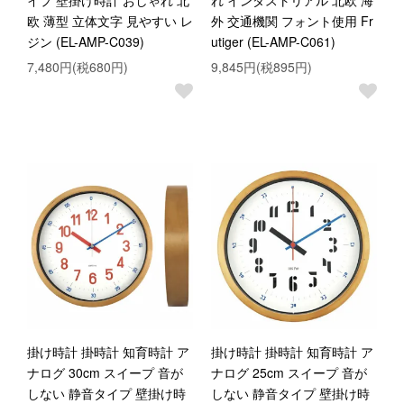
イプ 壁掛け時計 おしゃれ 北
れ インダストリアル 北欧 海
欧 薄型 立体文字 見やすい レ
外 交通機関 フォント使用 Fr
ジン (EL-AMP-C039)
utiger (EL-AMP-C061)
7,480円(税680円)
9,845円(税895円)
掛け時計 掛時計 知育時計 ア
掛け時計 掛時計 知育時計 ア
ナログ 30cm スイープ 音が
ナログ 25cm スイープ 音が
しない 静音タイプ 壁掛け時
しない 静音タイプ 壁掛け時