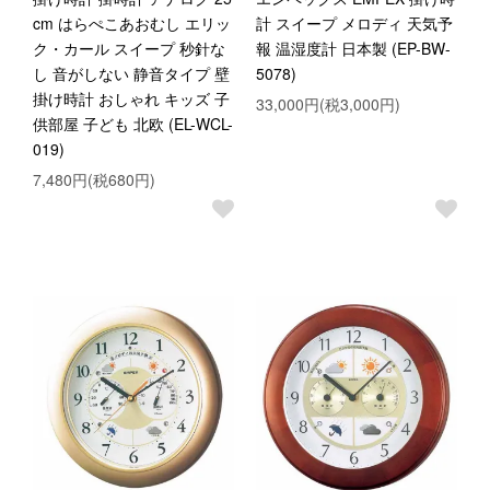
cm はらぺこあおむし エリッ
計 スイープ メロディ 天気予
ク・カール スイープ 秒針な
報 温湿度計 日本製 (EP-BW-
し 音がしない 静音タイプ 壁
5078)
掛け時計 おしゃれ キッズ 子
33,000円(税3,000円)
供部屋 子ども 北欧 (EL-WCL-
019)
7,480円(税680円)