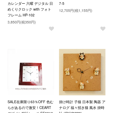
カレンダー 六曜 デジタル 日
7-5
めくりクロック with フォト
12,705円(税1,155円)
フレーム HP-102
3,850円(税350円)
SALE在庫限り63％OFF 色む
掛け時計 子猫 日本製 陶器 ア
らがあるので激安！CEART
ナログ 福々招き猫 風水 掛時