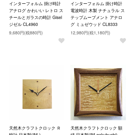
インターフォルム 掛け時計
インターフォルム 掛け時計
アナログ かわいい レトロ ス
電波時計 木製 ナチュラル ス
チールとガラスの時計 Gisel
テップムーブメント アナロ
ジゼル CL4960
グ ミュゼウッド CL8333
9,680円(税880円)
12,980円(税1,180円)
天然木クラフトクロック Ｒ
天然木クラフトクロック 額
時計 日本製(IM-)
縁 日本製(IM-gakubuchi)