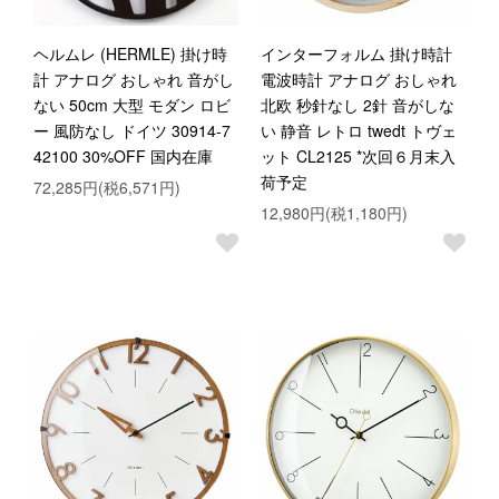
ヘルムレ (HERMLE) 掛け時
インターフォルム 掛け時計
計 アナログ おしゃれ 音がし
電波時計 アナログ おしゃれ
ない 50cm 大型 モダン ロビ
北欧 秒針なし 2針 音がしな
ー 風防なし ドイツ 30914-7
い 静音 レトロ twedt トヴェ
42100 30%OFF 国内在庫
ット CL2125 *次回６月末入
荷予定
72,285円(税6,571円)
12,980円(税1,180円)