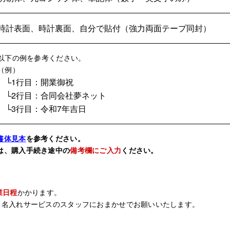
時計表面、時計裏面、自分で貼付（強力両面テープ同封）
以下の例を参考ください。
（例）
└1行目：開業御祝
└2行目：合同会社夢ネット
└3行目：令和7年吉日
書体見本
を参考ください。
は、購入手続き途中の
備考欄にご入力
ください。
業日程
かかります。
、名入れサービスのスタッフにおまかせでお願いいたします。