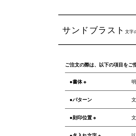
サンドブラスト
文字
ご注文の際は、以下の項目をご
購入手続き途中の備考欄に、
貼付位
●書体 ※
●パターン
●刻印位置 ※
●名入れ文字 ※
以