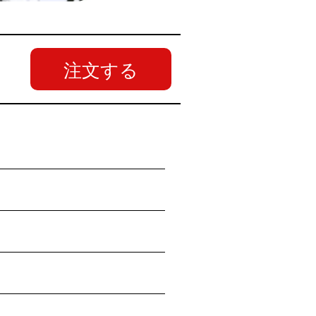
注文する
強力両面テープ同封)
など