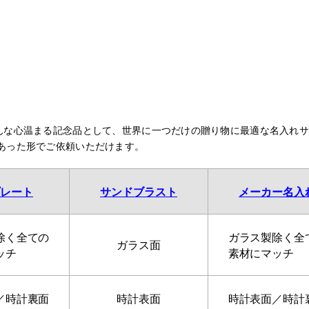
んな心温まる記念品として、世界に一つだけの贈り物に最適な名入れ
あった形でご依頼いただけます。
レート
サンドブラスト
メーカー名入
除く全ての
ガラス製除く全
ガラス面
ッチ
素材にマッチ
／時計裏面
時計表面
時計表面／時計