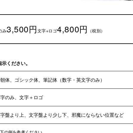
3,500円
4,800円
のみ
文字+ロゴ
（税別）
指示ください。
置、名入れ文字についてご入力
ください。
明朝体、ゴシック体、筆記体（数字・英文字のみ）
●貼付位置
文字のみ、文字＋ロゴ
時計表面、時計裏面、自分で貼付（
時計左側面、時計前面右下の部分、
文字盤より上、文字盤より少し下、邪魔にならない位置など
●名入れ文字
以下の例を参考ください。
下の例を参考ください。
例）