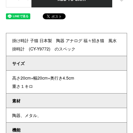
掛け時計 子猫 日本製 陶器 アナログ 福々招き猫 風水
掛時計 (CY-Y9772) のスペック
サイズ
高さ20cm×幅20cm×奥行き4.5cm
重さ１キロ
素材
陶器、メタル、
機能