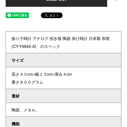
振り子時計 アナログ 招き猫 陶器 掛け時計 日本製 和室
(CY-Y9845-A) のスペック
サイズ
高さ４０cm×幅１３cm×厚み４cm
重さ８００グラム
素材
陶器、メタル、
機能