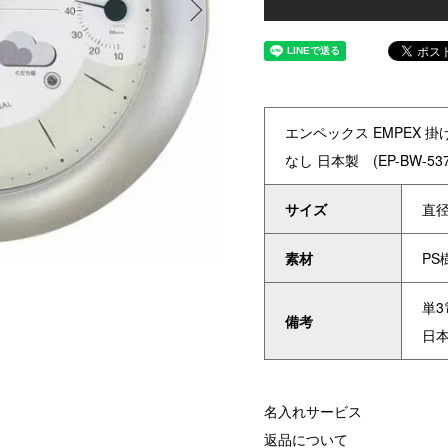
エンペックス EMPEX 掛
なし 日本製 (EP-BW-5
サイズ
直径
素材
PS
単3
備考
日
名入れサービス
返品について