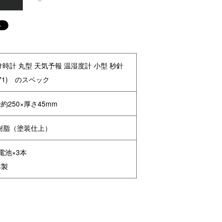
け時計 丸型 天気予報 温湿度計 小型 秒針
371) のスペック
約250×厚さ45mm
樹脂（塗装仕上）
電池×3本
本製