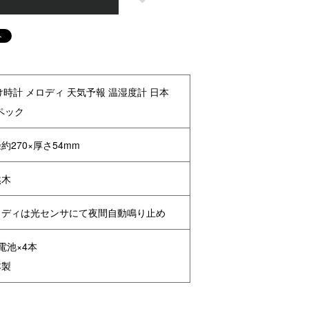
掛け時計 メロディ 天気予報 温湿度計 日本
スペック
約270×厚さ54mm
然木
ロディは光センサにて夜間自動鳴り止め
電池×4本
本製