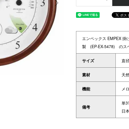
エンペックス EMPEX 
製 (EP-EX-5478) の
サイズ
直径
素材
天
機能
メ
単3
備考
日