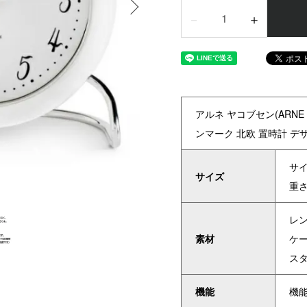
－
＋
アルネ ヤコブセン(ARNE 
ンマーク 北欧 置時計 デ
サイ
サイズ
重さ
レ
素材
ケ
ス
機能
機