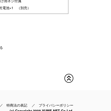
掛け用ネジ付属
乾電池×1 （別売）
る
／
特商法の表記
／
プライバシーポリシー
(c) Copyright 2008 YUME-NET Co,Ltd.