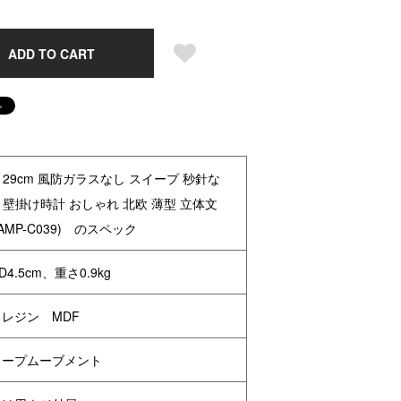
ADD TO CART
 29cm 風防ガラスなし スイープ 秒針な
 壁掛け時計 おしゃれ 北欧 薄型 立体文
AMP-C039) のスペック
×D4.5cm、重さ0.9kg
レジン MDF
イープムーブメント