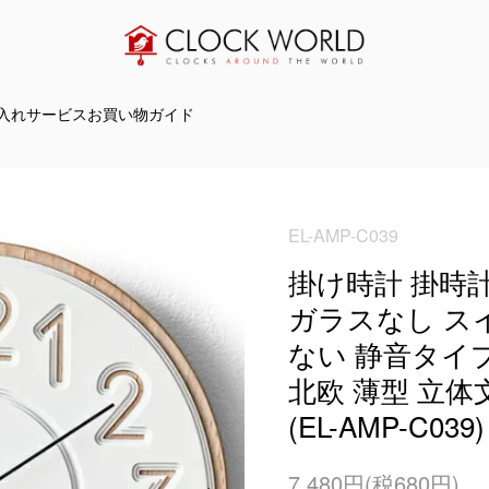
入れサービス
お買い物ガイド
EL-AMP-C039
掛け時計 掛時計
ガラスなし ス
ない 静音タイ
北欧 薄型 立体
(EL-AMP-C039)
7,480円(税680円)